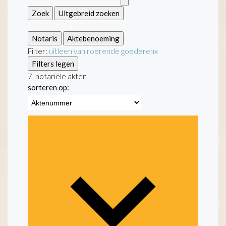
Zoek
Uitgebreid zoeken
Notaris
Aktebenoeming
Filter:
uitleen van roerende goederen
x
Filters legen
7
notariële akten
sorteren op: