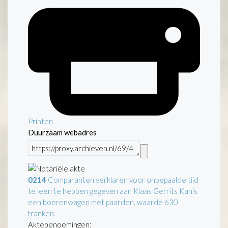
Printen
Duurzaam webadres
0214
Comparanten verklaren voor onbepaalde tijd
te leen te hebben gegeven aan Klaas Gerrits Kanis
een boerenwagen met paarden, waarde 630
franken.
Aktebenoemingen: