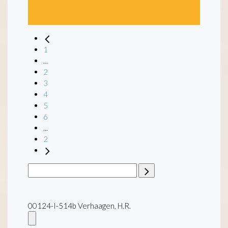
1
...
2
3
4
5
6
...
2
00124-I-514b Verhaagen, H.R.