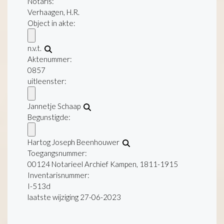
Notaris:
Verhaagen, H.R.
Object in akte:
n.v.t.
Aktenummer
:
0857
uitleenster:
Jannetje Schaap
Begunstigde:
Hartog Joseph Beenhouwer
Toegangsnummer
:
00124 Notarieel Archief Kampen, 1811-1915
Inventarisnummer
:
I-513d
laatste wijziging 27-06-2023