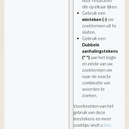
voor resultaten
die op elkaar lijken.
Gebruik een
minteken (-)
om
zoektermen uit te
sluiten.
Gebruik een
Dubbele
aanhalingstekens
(" ")
aan het begin
en einde van uw
zoektermen om
naar de exacte
combinatie van
woorden te
zoeken.
Voorbeelden van het
gebruik van deze
leestekens en meer
zoektips vindt u
hier
.