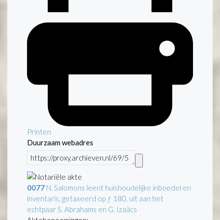
Printen
Duurzaam webadres
0077
N. Salomons leent huishoudelijke inboedel en
inventaris, getaxeerd op ƒ 180, uit aan het
echtpaar S. Abrahams en G. Izaäcs