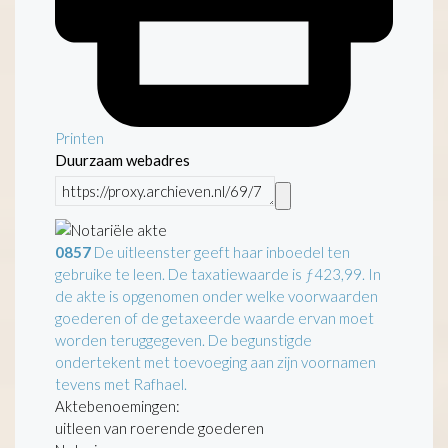
Printen
Duurzaam webadres
0857
De uitleenster geeft haar inboedel ten
gebruike te leen. De taxatiewaarde is ƒ423,99. In
de akte is opgenomen onder welke voorwaarden
goederen of de getaxeerde waarde ervan moet
worden teruggegeven. De begunstigde
ondertekent met toevoeging aan zijn voornamen
tevens met Rafhael.
Aktebenoemingen:
uitleen van roerende goederen