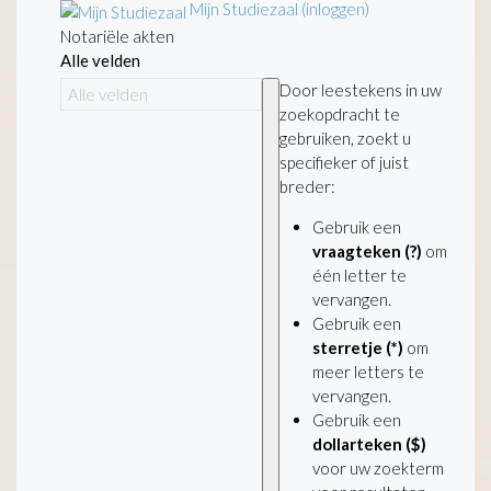
Mijn Studiezaal (inloggen)
Notariële akten
Alle velden
Door leestekens in uw
zoekopdracht te
gebruiken, zoekt u
specifieker of juist
breder:
Gebruik een
vraagteken (?)
om
één letter te
vervangen.
Gebruik een
sterretje (*)
om
meer letters te
vervangen.
Gebruik een
dollarteken ($)
voor uw zoekterm