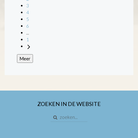
3
4
5
6
...
1
Meer
ZOEKEN IN DE WEBSITE