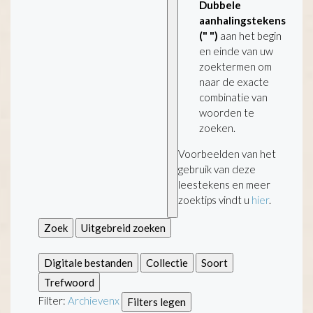
Dubbele
aanhalingstekens
(" ")
aan het begin
en einde van uw
zoektermen om
naar de exacte
combinatie van
woorden te
zoeken.
Voorbeelden van het
gebruik van deze
leestekens en meer
zoektips vindt u
hier
.
Zoek
Uitgebreid zoeken
Digitale bestanden
Collectie
Soort
Trefwoord
Filter:
Archieven
x
Filters legen