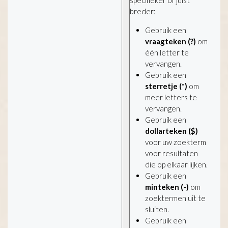
breder:
Gebruik een
vraagteken (?)
om
één letter te
vervangen.
Gebruik een
sterretje (*)
om
meer letters te
vervangen.
Gebruik een
dollarteken ($)
voor uw zoekterm
voor resultaten
die op elkaar lijken.
Gebruik een
minteken (-)
om
zoektermen uit te
sluiten.
Gebruik een