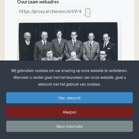
Duurzaam webadres
Wij gebruiken cookies om uw ervaring op onze website te verbeteren.
Wanneer u verder gaat met het bezoeken van onze website, gaat u
akkoord met het gebruik van cookies.
F029501
Het bestuur van de personeelsvereniging
Oke, akkoord.
van Berk met voorzitter Toon van den Berg.
Datering
:
Afwijzen
1960-1980
Kleur:
Meer informatie
Zwart-wit
Soort opname: