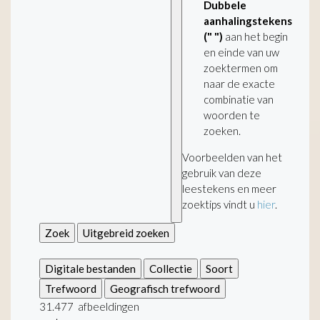
Dubbele
aanhalingstekens
(" ")
aan het begin
en einde van uw
zoektermen om
naar de exacte
combinatie van
woorden te
zoeken.
Voorbeelden van het
gebruik van deze
leestekens en meer
zoektips vindt u
hier
.
Zoek
Uitgebreid zoeken
Digitale bestanden
Collectie
Soort
Trefwoord
Geografisch trefwoord
31.477
afbeeldingen