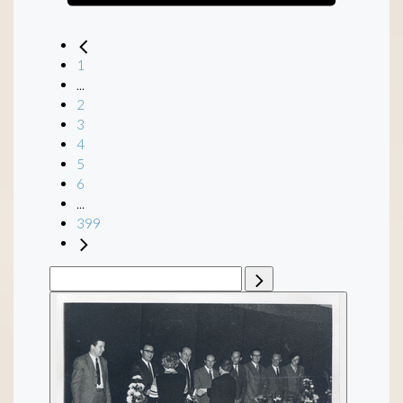
1
...
2
3
4
5
6
...
399