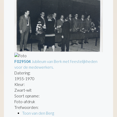
F029504
Jubileum van Berk met feestelijkheden
voor de medewerkers.
Datering
:
1955-1970
Kleur:
Zwart-wit
Soort opname:
Foto-afdruk
Trefwoorden:
Toon van den Berg