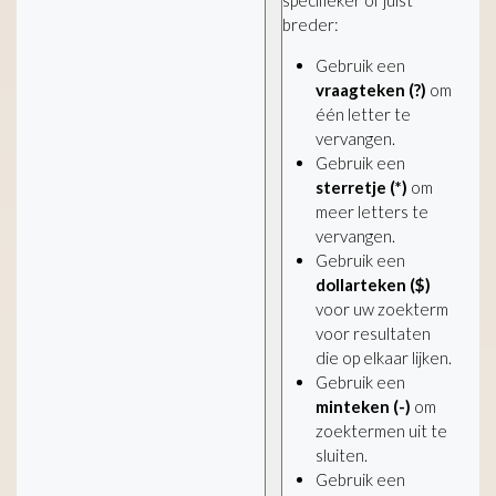
breder:
Gebruik een
vraagteken (?)
om
één letter te
vervangen.
Gebruik een
sterretje (*)
om
meer letters te
vervangen.
Gebruik een
dollarteken ($)
voor uw zoekterm
voor resultaten
die op elkaar lijken.
Gebruik een
minteken (-)
om
zoektermen uit te
sluiten.
Gebruik een