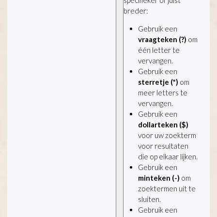
breder:
Gebruik een
vraagteken (?)
om
één letter te
vervangen.
Gebruik een
sterretje (*)
om
meer letters te
vervangen.
Gebruik een
dollarteken ($)
voor uw zoekterm
voor resultaten
die op elkaar lijken.
Gebruik een
minteken (-)
om
zoektermen uit te
sluiten.
Gebruik een