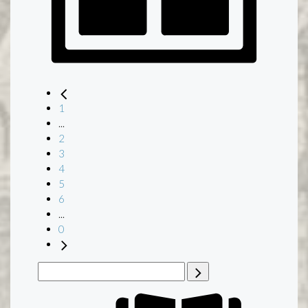
1
...
2
3
4
5
6
...
0