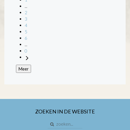
...
2
3
4
5
6
...
0
Meer
ZOEKEN IN DE WEBSITE