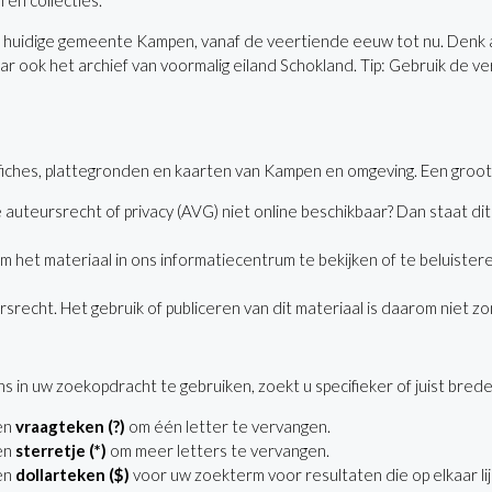
 en collecties.
de huidige gemeente Kampen, vanaf de veertiende eeuw tot nu. Denk 
ook het archief van voormalig eiland Schokland. Tip: Gebruik de ver
fiches, plattegronden en kaarten van Kampen en omgeving. Een groot de
e auteursrecht of privacy (AVG) niet online beschikbaar? Dan staat di
het materiaal in ons informatiecentrum te bekijken of te beluister
ursrecht. Het gebruik of publiceren van dit materiaal is daarom niet
 in uw zoekopdracht te gebruiken, zoekt u specifieker of juist brede
en
vraagteken (?)
om één letter te vervangen.
en
sterretje (*)
om meer letters te vervangen.
en
dollarteken ($)
voor uw zoekterm voor resultaten die op elkaar lij