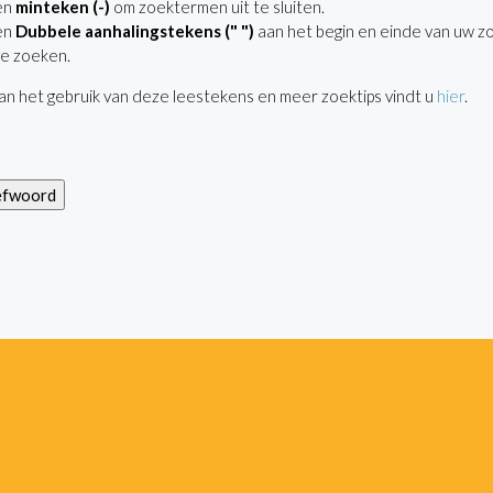
en
minteken (-)
om zoektermen uit te sluiten.
en
Dubbele aanhalingstekens (" ")
aan het begin en einde van uw z
e zoeken.
n het gebruik van deze leestekens en meer zoektips vindt u
hier
.
efwoord