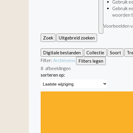
Gebruik e
Gebruik e
woorden t
Voorbeelden va
Zoek
Uitgebreid zoeken
Digitale bestanden
Collectie
Soort
Tr
Filter:
Archieven
x
Filters legen
8
afbeeldingen
sorteren op: