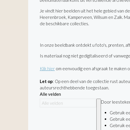
beeldmateriaal komt uit verschillende archieven
Je vindt hier beelden uit het hele gebied van 
Heerenbroek, Kamperveen, Wilsum en Zalk. Maar 
de beschikbare collecties.
In onze beeldbank ontdekt u foto's, prenten, af
Is materiaal nog niet gedigitaliseerd of vanweg
Klik hier
om eenvoudig een afspraak te maken om 
Let op
: Op een deel van de collectie rust aute
auteursrechthebbende toegestaan.
Alle velden
Door leestekens
Gebruik e
Gebruik e
Gebruik e