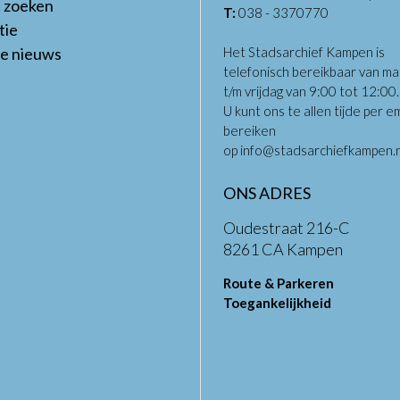
t zoeken
T:
038 - 3370770
tie
te nieuws
Het Stadsarchief Kampen is
telefonisch bereikbaar van m
t/m vrijdag van 9:00 tot 12:00
U kunt ons te allen tijde per em
bereiken
op
info@stadsarchiefkampen.n
ONS ADRES
Oudestraat 216-C
8261 CA Kampen
Route & Parkeren
Toegankelijkheid