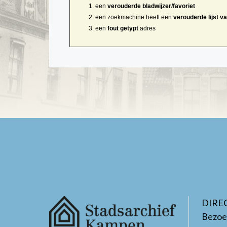
een
verouderde bladwijzer/favoriet
een zoekmachine heeft een
verouderde lijst v
een
fout getypt
adres
DIRE
Bezoe