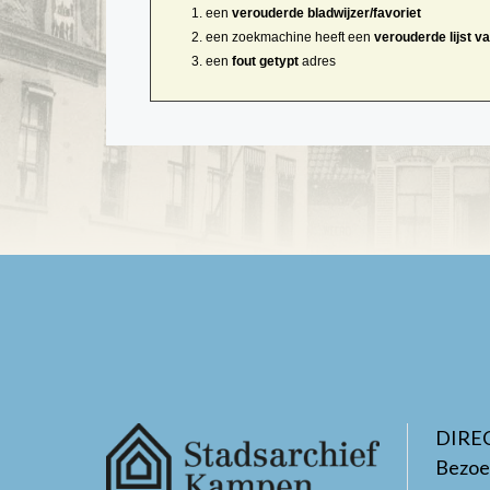
een
verouderde bladwijzer/favoriet
een zoekmachine heeft een
verouderde lijst v
een
fout getypt
adres
DIRE
Bezoe