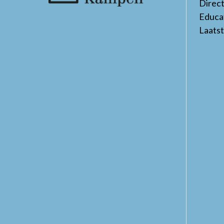
Direc
Educa
Laats