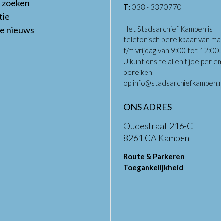
t zoeken
T:
038 - 3370770
tie
te nieuws
Het Stadsarchief Kampen is
telefonisch bereikbaar van m
t/m vrijdag van 9:00 tot 12:00
U kunt ons te allen tijde per em
bereiken
op
info@stadsarchiefkampen.n
ONS ADRES
Oudestraat 216-C
8261 CA Kampen
Route & Parkeren
Toegankelijkheid