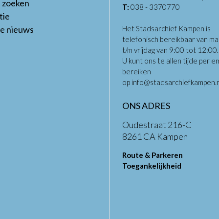
t zoeken
T:
038 - 3370770
tie
te nieuws
Het Stadsarchief Kampen is
telefonisch bereikbaar van m
t/m vrijdag van 9:00 tot 12:00
U kunt ons te allen tijde per em
bereiken
op
info@stadsarchiefkampen.n
ONS ADRES
Oudestraat 216-C
8261 CA Kampen
Route & Parkeren
Toegankelijkheid