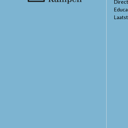
Direc
Educa
Laats