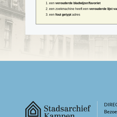
een
verouderde bladwijzer/favoriet
een zoekmachine heeft een
verouderde lijst v
een
fout getypt
adres
DIRE
Bezoe