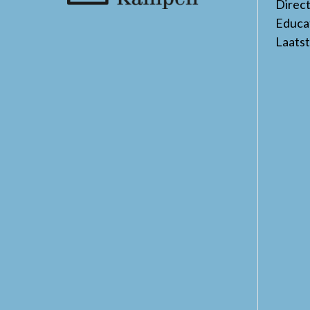
Direc
Educa
Laats