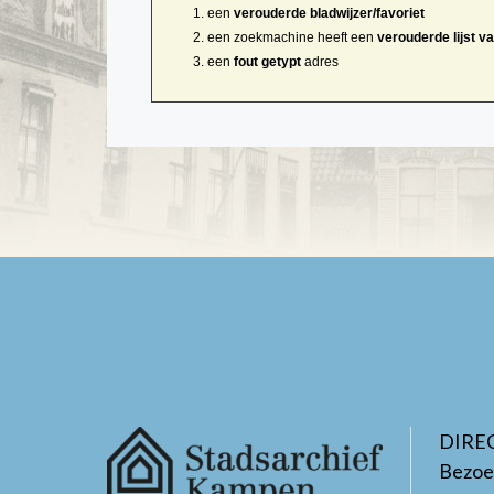
een
verouderde bladwijzer/favoriet
een zoekmachine heeft een
verouderde lijst v
een
fout getypt
adres
DIRE
Bezoe