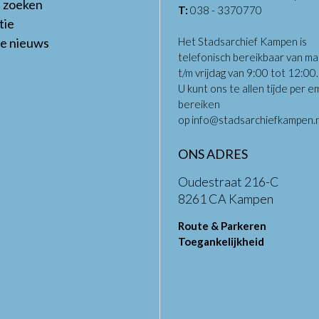
t zoeken
T:
038 - 3370770
tie
te nieuws
Het Stadsarchief Kampen is
telefonisch bereikbaar van m
t/m vrijdag van 9:00 tot 12:00
U kunt ons te allen tijde per em
bereiken
op
info@stadsarchiefkampen.n
ONS ADRES
Oudestraat 216-C
8261 CA Kampen
Route & Parkeren
Toegankelijkheid